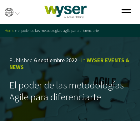
Home
»
el poder de las metodologías agile para diferenciarte
Sobre nosotros
Nuestro equipo
Published
6 septiembre 2022
- in
WYSER EVENTS &
NEWS
Servicios
El poder de las metodologías
Búsqueda
Agile para diferenciarte
Evaluación
Transformación
Interim Management