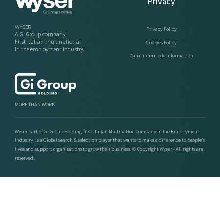
Privacy
WYSER
Privacy Policy
A Gi Group company,
First Italian multinational
Cookies Policy
in the employment industry.
Canal interno de información
MORE THAN WORK
Wyser part of Gi Group Holding, first Italian Multination Company in the Employment
Industry, is a Global search & selection player that wants to make a difference to people's
lives and support organisations to grow their business. © Copyright Wyser - All rights are
reserved.