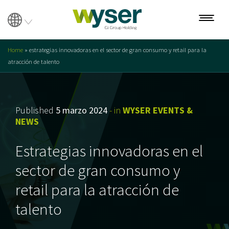
Home
»
estrategias innovadoras en el sector de gran consumo y retail para la
atracción de talento
Sobre nosotros
Nuestro equipo
Published
5 marzo 2024
- in
WYSER EVENTS &
Servicios
NEWS
Búsqueda
Estrategias innovadoras en el
Evaluación
sector de gran consumo y
Transformación
retail para la atracción de
Interim Management
talento