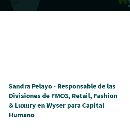
Sectores
News
Contacto
Únete a Wyser
Sandra Pelayo - Responsable de las
LINKEDIN
Divisiones de FMCG, Retail, Fashion
& Luxury en Wyser para Capital
Humano