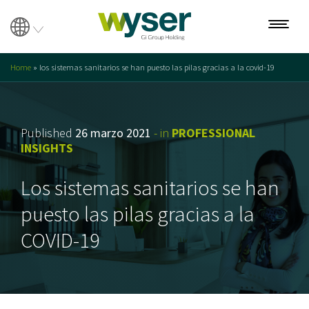
Home
»
los sistemas sanitarios se han puesto las pilas gracias a la covid-19
Sobre nosotros
Nuestro equipo
Published
26 marzo 2021
- in
PROFESSIONAL
INSIGHTS
Servicios
Los sistemas sanitarios se han
Búsqueda
puesto las pilas gracias a la
Evaluación
COVID-19
Transformación
Interim Management