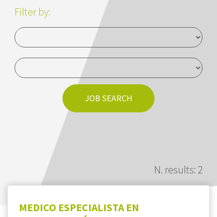
Sectores
Filter by:
News
Contacto
Únete a Wyser
JOB SEARCH
LINKEDIN
N. results: 2
MEDICO ESPECIALISTA EN