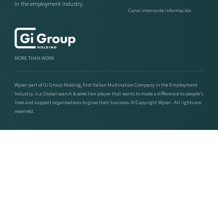
in the employment industry.
Canal interno de información
MORE THAN WORK
Wyser part of Gi Group Holding, first Italian Multination Company in the Employment
Industry, is a Global search & selection player that wants to make a difference to people's
lives and support organisations to grow their business. © Copyright Wyser - All rights are
reserved.