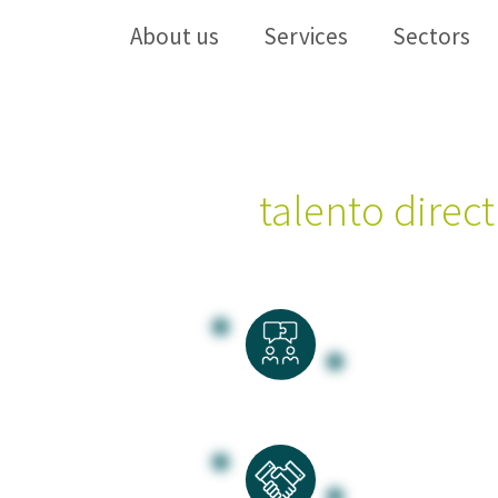
About us
Services
Sectors
La busqueda y se
del
talento direct
¿No sabes
adecuado 
organizac
¿Te preoc
posiciones