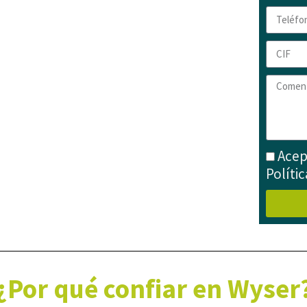
ialidad?
con las
herramientas
para
uevas
competencias
clave para
os retos futuros?
icar, definir, evaluar y formar a los
rmación de tu empresa.
Acep
Políti
¿Por qué confiar en Wyser