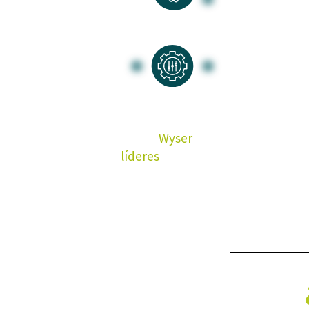
confidenc
¿Cuentas 
evaluar
n
afrontar l
Desde
Wyser
te ayudamos a identif
líderes
que impulsarán la transfo