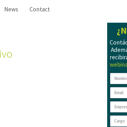
News
Contact
¿N
lección
Contác
Ademá
ivo
que necesitas
recibir
webina
 cómo encontrar al
directivo
para cada puesto
en tu
ión?
upa no poder gestionar
 de alto rango con la
máxima